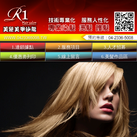
1.連鎖據點
2.服務項目
3.人才招募
4.優惠劵列印
5.線上留言
6.美髮作品區